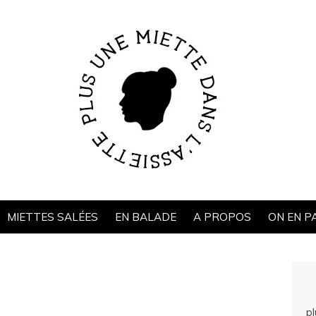
MIETTES SALÉES
EN BALADE
A PROPOS
ON EN P
p