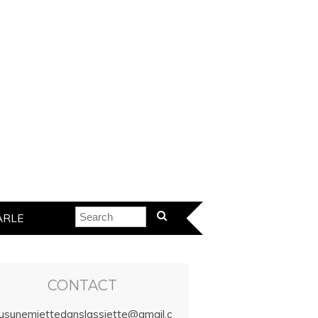
ARLE
CONTACT
lusunemiettedanslassiette@gmail.c