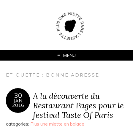
MENU
ÉTIQUETTE :
BONNE ADRESSE
A la découverte du
30
JAN
Restaurant Pages pour le
2016
festival Taste Of Paris
categories:
Plus une miette en balade