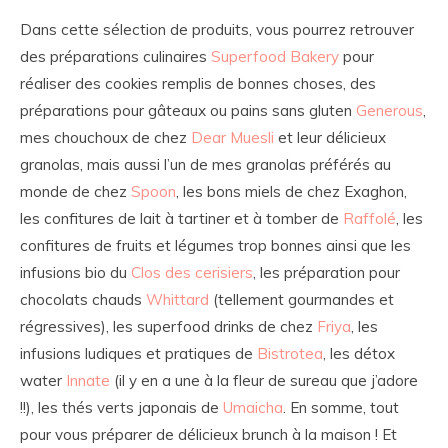
Dans cette sélection de produits, vous pourrez retrouver
des préparations culinaires
Superfood Bakery
pour
réaliser des cookies remplis de bonnes choses, des
préparations pour gâteaux ou pains sans gluten
Generous
,
mes chouchoux de chez
Dear Muesli
et leur délicieux
granolas, mais aussi l’un de mes granolas préférés au
monde de chez
Spoon
, les bons miels de chez Exaghon,
les confitures de lait à tartiner et à tomber de
Raffolé
, les
confitures de fruits et légumes trop bonnes ainsi que les
infusions bio du
Clos des cerisiers
, les préparation pour
chocolats chauds
Whittard
(tellement gourmandes et
régressives), les superfood drinks de chez
Friya
, les
infusions ludiques et pratiques de
Bistrotea
, les détox
water
Innate
(il y en a une à la fleur de sureau que j’adore
!!), les thés verts japonais de
Umaicha
. En somme, tout
pour vous préparer de délicieux brunch à la maison ! Et