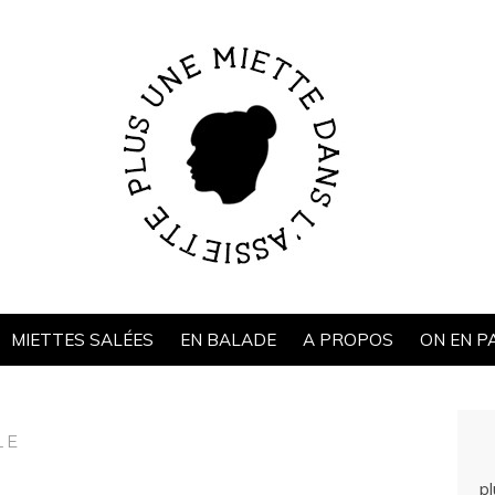
MIETTES SALÉES
EN BALADE
A PROPOS
ON EN P
LE
p