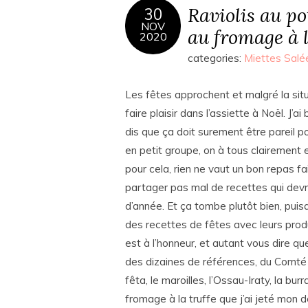
Raviolis au p
30
NOV
au fromage à l
2020
categories:
Miettes Salé
Les fêtes approchent et malgré la sit
faire plaisir dans l’assiette à Noël. J’
dis que ça doit surement être pareil p
en petit groupe, on à tous clairement
pour cela, rien ne vaut un bon repas f
partager pas mal de recettes qui devr
d’année. Et ça tombe plutôt bien, pui
des recettes de fêtes avec leurs produ
est à l’honneur, et autant vous dire qu
des dizaines de références, du Comté 
fêta, le maroilles, l’Ossau-Iraty, la bur
fromage à la truffe que j’ai jeté mon d