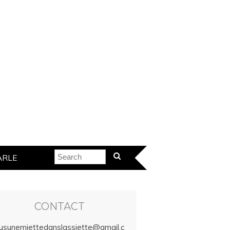
ARLE
CONTACT
lusunemiettedanslassiette@gmail.c