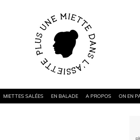
MIETTES SALÉES
EN BALADE
A PROPOS
ON EN P
p