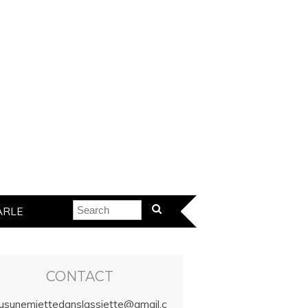
ARLE
CONTACT
lusunemiettedanslassiette@gmail.c