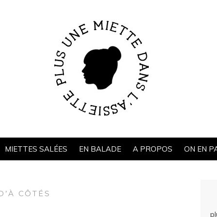
MIETTES SALÉES
EN BALADE
A PROPOS
ON EN P
D’À CÔTÉS
p