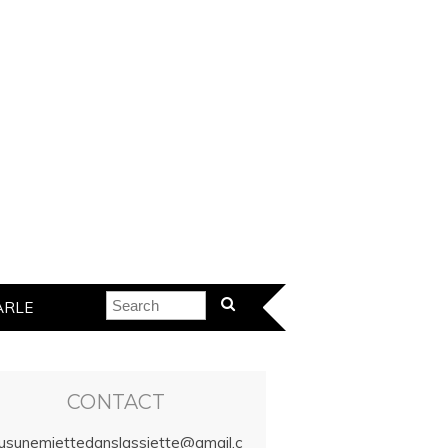
ARLE
CONTACT
lusunemiettedanslassiette@gmail.c