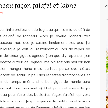
neau façon falafel et labné
o
es
 par l’interprofession de l’agneau qui m’a mis au défi de
 deviné, de l’agneau. Alors je l’avoue, l’agneau fait
ucoup mais que je cuisine finalement très peu. J’ai
 lorsque je vais au restaurant ou lors de repas de
 délicieux gigot d’agneau (rien que d’y repenser, j’en
 recette autour de l’agneau me plaisait pas mal car non
d’en manger haha mais surtout parce que c’était
 étant de sortir un peu des recettes traditionnelles et
’air du temps (même si le bon gigot de mamie aura
urtout dans mon ventre). Bref, pour cette recette j’ai
gneau pour faire des boulettes façon falafel, qui vont
délicieux labné. J’espère que cette petite recette vous
s de recettes avec de l’agneau n’hésitez pas à me les