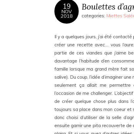
Boulettes d’ag
19
NOV
2018
categories:
Miettes Salé
Il y a quelques jours, j’ai été contacté
créer une recette avec… vous l’aurez
partie de ces viandes que j’aime bea
davantage l’habitude d’en consommer
famille lorsque ma grand mère fait son
salive). Du coup, l’idée d’imaginer une
seulement ça allait me permettre 
l’occasion de me challenger. L’objectif
de créer quelque chose plus dans l
toujours sa place dans mon coeur et s
donc choisi d’utiliser de la selle d’a
ensuite garnir une pita recouverte de 
plaira. Et si vous avez d’autres idée