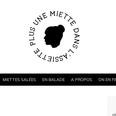
MIETTES SALÉES
EN BALADE
A PROPOS
ON EN P
p