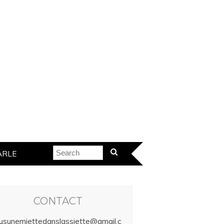
ARLE
CONTACT
lusunemiettedanslassiette@gmail.c