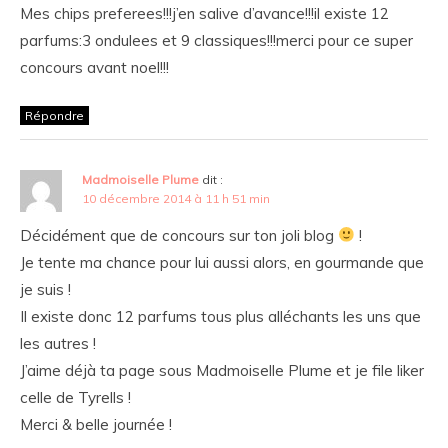
Mes chips preferees!!!j’en salive d’avance!!!il existe 12
parfums:3 ondulees et 9 classiques!!!merci pour ce super
concours avant noel!!!
Répondre
Madmoiselle Plume
dit :
10 décembre 2014 à 11 h 51 min
Décidément que de concours sur ton joli blog
!
Je tente ma chance pour lui aussi alors, en gourmande que
je suis !
Il existe donc 12 parfums tous plus alléchants les uns que
les autres !
J’aime déjà ta page sous Madmoiselle Plume et je file liker
celle de Tyrells !
Merci & belle journée !