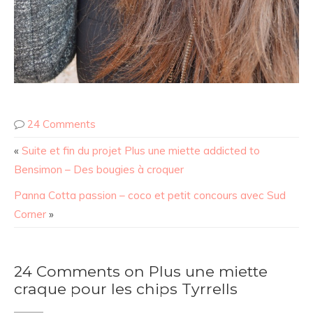
24 Comments
«
Suite et fin du projet Plus une miette addicted to
Bensimon – Des bougies à croquer
Panna Cotta passion – coco et petit concours avec Sud
Corner
»
24 Comments on Plus une miette
craque pour les chips Tyrrells