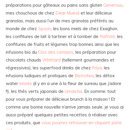
préparations pour gâteaux ou pains sans gluten
Generous
,
mes chouchoux de chez
Dear Muesli
et leur délicieux
granolas, mais aussi l’un de mes granolas préférés au
monde de chez
Spoon
, les bons miels de chez Exaghon,
les confitures de lait à tartiner et à tomber de
Raffolé
, les
confitures de fruits et légumes trop bonnes ainsi que les
infusions bio du
Clos des cerisiers
, les préparation pour
chocolats chauds
Whittard
(tellement gourmandes et
régressives), les superfood drinks de chez
Friya
, les
infusions ludiques et pratiques de
Bistrotea
, les détox
water
Innate
(il y en a une à la fleur de sureau que j’adore
!!), les thés verts japonais de
Umaicha
. En somme, tout
pour vous préparer de délicieux brunch à la maison ! Et
comme une bonne nouvelle n’arrive jamais seule, je vous ai
aussi préparé quelques petites recettes à réaliser avec
ces produits, que
vous pourrez retrouver en cliquant juste