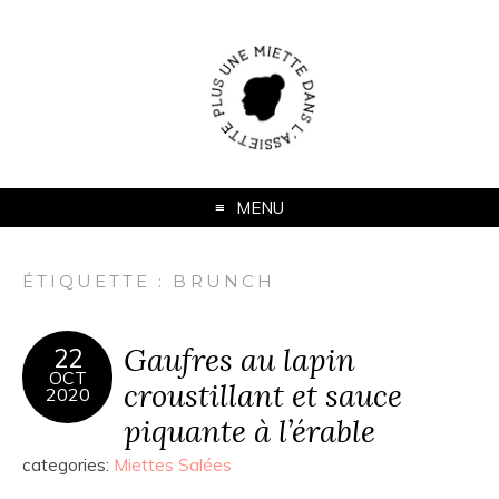
MENU
ÉTIQUETTE :
BRUNCH
Gaufres au lapin
22
OCT
croustillant et sauce
2020
piquante à l’érable
categories:
Miettes Salées