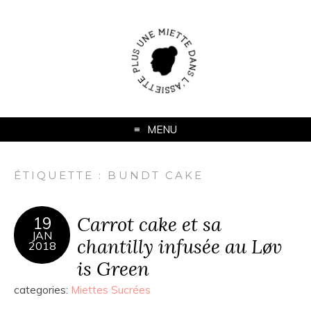
MENU
ÉTIQUETTE :
BUNDT CAKE
Carrot cake et sa
19
JAN
chantilly infusée au Løv
2018
is Green
categories:
Miettes Sucrées