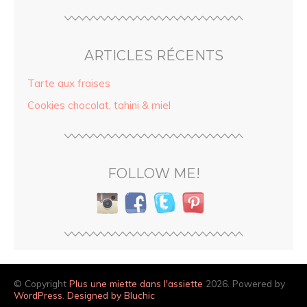
ARTICLES RÉCENTS
Tarte aux fraises
Cookies chocolat, tahini & miel
FOLLOW ME!
© Copyright
Plus une miette dans l'assiette
2026. Powered by
WordPress
.
Designed by Bluchic