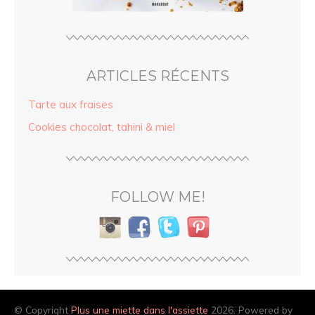
ARTICLES RÉCENTS
Tarte aux fraises
Cookies chocolat, tahini & miel
FOLLOW ME!
© Copyright
Plus une miette dans l'assiette
2026. Powered by