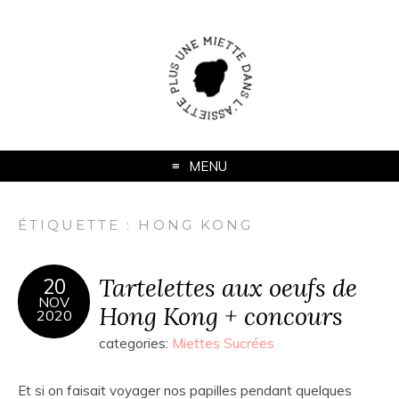
MENU
ÉTIQUETTE :
HONG KONG
Tartelettes aux oeufs de
20
NOV
Hong Kong + concours
2020
categories:
Miettes Sucrées
Et si on faisait voyager nos papilles pendant quelques