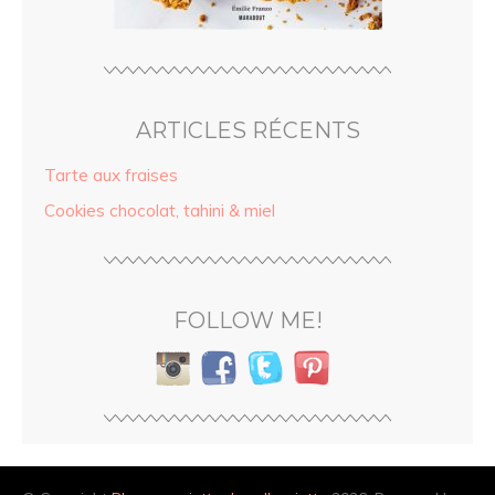
ARTICLES RÉCENTS
Tarte aux fraises
Cookies chocolat, tahini & miel
FOLLOW ME!