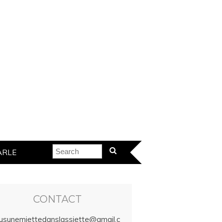
ARLE
CONTACT
lusunemiettedanslassiette@gmail.c