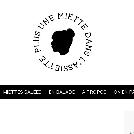
MIETTES SALÉES
EN BALADE
A PROPOS
ON EN P
p