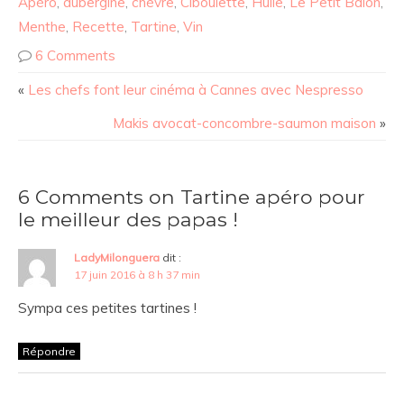
Apéro
,
aubergine
,
chèvre
,
Ciboulette
,
Huile
,
Le Petit Balon
,
Menthe
,
Recette
,
Tartine
,
Vin
6 Comments
«
Les chefs font leur cinéma à Cannes avec Nespresso
Makis avocat-concombre-saumon maison
»
6 Comments on Tartine apéro pour
le meilleur des papas !
LadyMilonguera
dit :
17 juin 2016 à 8 h 37 min
Sympa ces petites tartines !
Répondre