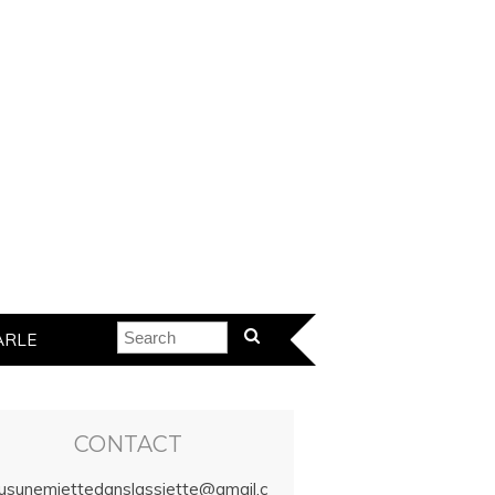
ARLE
CONTACT
lusunemiettedanslassiette@gmail.c