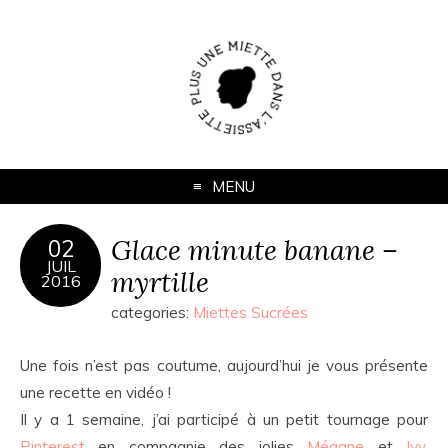
MENU
Glace minute banane –
02
JUIL
myrtille
2016
categories:
Miettes Sucrées
Une fois n’est pas coutume, aujourd’hui je vous présente
une recette en vidéo !
Il y a 1 semaine, j’ai participé à un petit tournage pour
Pinterest
en compagnie des jolies
Mégane
et
Ivy
.