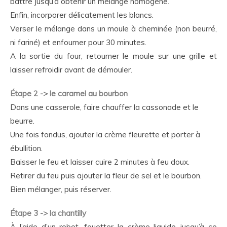
battre jusqu’à obtenir un mélange homogène.
Enfin, incorporer délicatement les blancs.
Verser le mélange dans un moule à cheminée (non beurré,
ni fariné) et enfourner pour 30 minutes.
A la sortie du four, retourner le moule sur une grille et
laisser refroidir avant de démouler.
Étape 2 -> le caramel au bourbon
Dans une casserole, faire chauffer la cassonade et le
beurre.
Une fois fondus, ajouter la crème fleurette et porter à
ébullition.
Baisser le feu et laisser cuire 2 minutes à feu doux.
Retirer du feu puis ajouter la fleur de sel et le bourbon.
Bien mélanger, puis réserver.
Étape 3 -> la chantilly
À l’aide d’un robot, fouetter la crème liquide jusqu’à ce