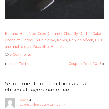
Banane
,
Banoffee
,
Cake
,
Caramel
,
Chantilly
,
Chiffon Cake
,
Chocolat
,
Gateau
,
huile d'olive
,
Kalios
,
Noix de pécan
,
Plus
une miette dans l'assiette
,
Recette
5 Comments
«
Linzer Torte
Coup de food 2016
»
5 Comments on Chiffon cake au
chocolat façon banoffee
marie
dit :
29 décembre 2016 à 15 h 01 min