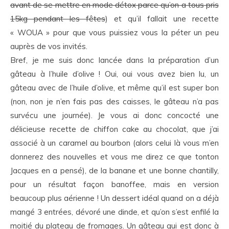
avant de se mettre en mode détox parce qu’on a tous pris
15kg pendant les fêtes
) et qu’il fallait une recette
« WOUA » pour que vous puissiez vous la péter un peu
auprès de vos invités.
Bref, je me suis donc lancée dans la préparation d’un
gâteau à l’huile d’olive ! Oui, oui vous avez bien lu, un
gâteau avec de l’huile d’olive, et même qu’il est super bon
(non, non je n’en fais pas des caisses, le gâteau n’a pas
survécu une journée). Je vous ai donc concocté une
délicieuse recette de chiffon cake au chocolat, que j’ai
associé à un caramel au bourbon (alors celui là vous m’en
donnerez des nouvelles et vous me direz ce que tonton
Jacques en a pensé), de la banane et une bonne chantilly,
pour un résultat façon banoffee, mais en version
beaucoup plus aérienne ! Un dessert idéal quand on a déjà
mangé 3 entrées, dévoré une dinde, et qu’on s’est enfilé la
moitié du plateau de fromages. Un gâteau qui est donc à