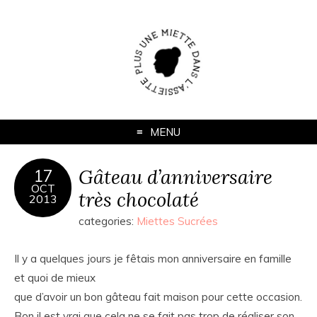
MENU
Gâteau d’anniversaire
17
OCT
très chocolaté
2013
categories:
Miettes Sucrées
Il y a quelques jours je fêtais mon anniversaire en famille
et quoi de mieux
que d’avoir un bon gâteau fait maison pour cette occasion.
Bon il est vrai que cela ne se fait pas trop de réaliser son