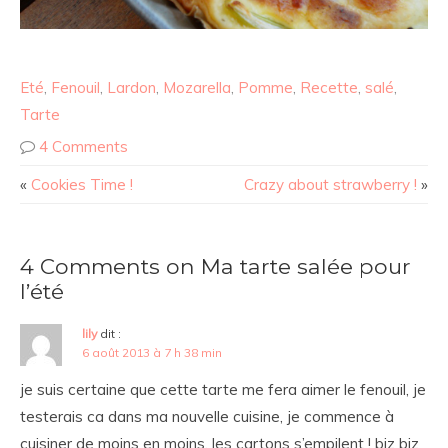
Eté
,
Fenouil
,
Lardon
,
Mozarella
,
Pomme
,
Recette
,
salé
,
Tarte
4 Comments
«
Cookies Time !
Crazy about strawberry !
»
4 Comments on Ma tarte salée pour
l’été
lily
dit :
6 août 2013 à 7 h 38 min
je suis certaine que cette tarte me fera aimer le fenouil, je
testerais ca dans ma nouvelle cuisine, je commence à
cuisiner de moins en moins, les cartons s’empilent ! biz biz