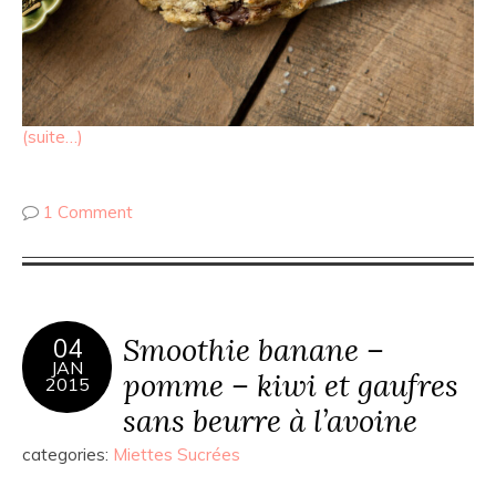
(suite…)
1 Comment
Smoothie banane –
04
JAN
pomme – kiwi et gaufres
2015
sans beurre à l’avoine
categories:
Miettes Sucrées