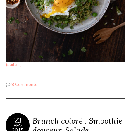
(suite…)
8 Comments
Brunch coloré : Smoothie
23
FÉV
douceur, Salade
2015