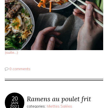
(suite…)
0 comments
Ramens au poulet frit
20
JAN
2021
categories:
Miettes Salées