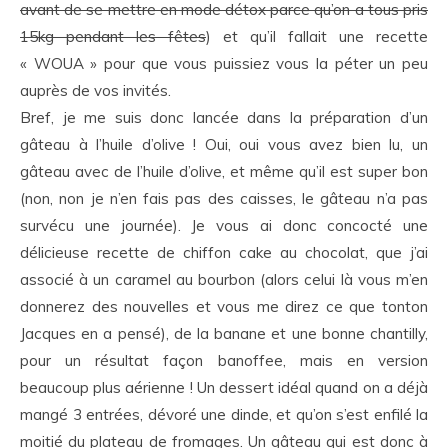
avant de se mettre en mode détox parce qu’on a tous pris
15kg pendant les fêtes
) et qu’il fallait une recette
« WOUA » pour que vous puissiez vous la péter un peu
auprès de vos invités.
Bref, je me suis donc lancée dans la préparation d’un
gâteau à l’huile d’olive ! Oui, oui vous avez bien lu, un
gâteau avec de l’huile d’olive, et même qu’il est super bon
(non, non je n’en fais pas des caisses, le gâteau n’a pas
survécu une journée). Je vous ai donc concocté une
délicieuse recette de chiffon cake au chocolat, que j’ai
associé à un caramel au bourbon (alors celui là vous m’en
donnerez des nouvelles et vous me direz ce que tonton
Jacques en a pensé), de la banane et une bonne chantilly,
pour un résultat façon banoffee, mais en version
beaucoup plus aérienne ! Un dessert idéal quand on a déjà
mangé 3 entrées, dévoré une dinde, et qu’on s’est enfilé la
moitié du plateau de fromages. Un gâteau qui est donc à