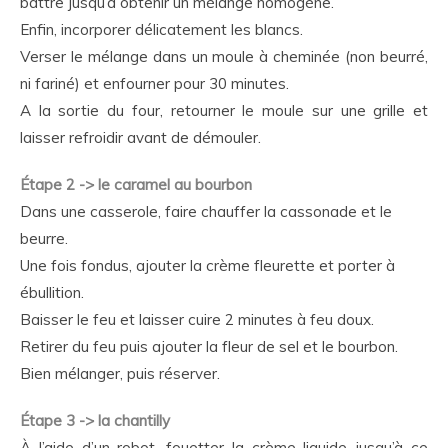
battre jusqu’à obtenir un mélange homogène.
Enfin, incorporer délicatement les blancs.
Verser le mélange dans un moule à cheminée (non beurré,
ni fariné) et enfourner pour 30 minutes.
A la sortie du four, retourner le moule sur une grille et
laisser refroidir avant de démouler.
Étape 2 -> le caramel au bourbon
Dans une casserole, faire chauffer la cassonade et le
beurre.
Une fois fondus, ajouter la crème fleurette et porter à
ébullition.
Baisser le feu et laisser cuire 2 minutes à feu doux.
Retirer du feu puis ajouter la fleur de sel et le bourbon.
Bien mélanger, puis réserver.
Étape 3 -> la chantilly
À l’aide d’un robot, fouetter la crème liquide jusqu’à ce