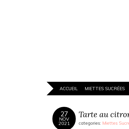
ACCUEIL
MIETTES SUCRÉES
Tarte au citr
27
NOV
2021
categories:
Miettes Sucr