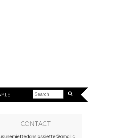
ARLE
CONTACT
lusunemiettedanslassiette@gmail.c