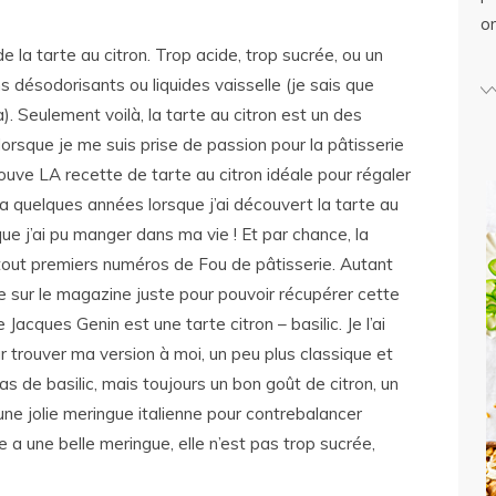
o
de la tarte au citron. Trop acide, trop sucrée, ou un
s désodorisants ou liquides vaisselle (je sais que
. Seulement voilà, la tarte au citron est un des
orsque je me suis prise de passion pour la pâtisserie
 trouve LA recette de tarte au citron idéale pour régaler
 y a quelques années lorsque j’ai découvert la tarte au
ue j’ai pu manger dans ma vie ! Et par chance, la
tout premiers numéros de Fou de pâtisserie. Autant
ée sur le magazine juste pour pouvoir récupérer cette
Jacques Genin est une tarte citron – basilic. Je l’ai
ur trouver ma version à moi, un peu plus classique et
as de basilic, mais toujours un bon goût de citron, un
une jolie meringue italienne pour contrebalancer
e a une belle meringue, elle n’est pas trop sucrée,