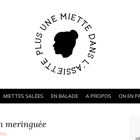
MIETTES SALÉES
EN BALADE
A PROPOS
ON EN P
on meringuée
ées
p