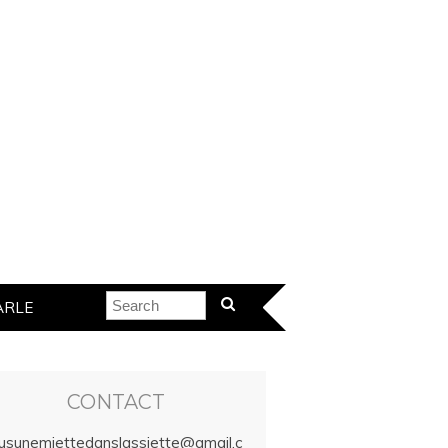
ARLE
CONTACT
lusunemiettedanslassiette@gmail.c