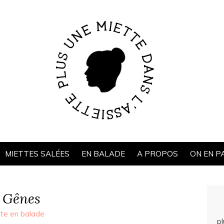
MIETTES SALÉES
EN BALADE
A PROPOS
ON EN P
 Gênes
tte en balade
p