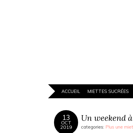
ACCUEIL
MIETTES SUCRÉES
Un weekend à
13
OCT
2019
categories:
Plus une mie