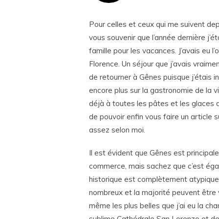
Pour celles et ceux qui me suivent d
vous souvenir que l’année dernière j’éta
famille pour les vacances. J’avais eu l
Florence. Un séjour que j’avais vraimen
de retourner à Gênes puisque j’étais in
encore plus sur la gastronomie de la vi
déjà à toutes les pâtes et les glaces qu
de pouvoir enfin vous faire un article su
assez selon moi.
Il est évident que Gênes est princip
commerce, mais sachez que c’est égale
historique est complètement atypique 
nombreux et la majorité peuvent être v
même les plus belles que j’ai eu la cha
sublime Cathédrale San Lorenzo et de 