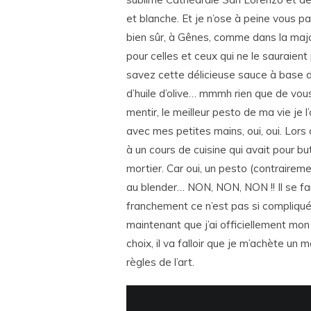
et blanche. Et je n’ose à peine vous par
bien sûr, à Gênes, comme dans la major
pour celles et ceux qui ne le sauraien
savez cette délicieuse sauce à base de
d’huile d’olive… mmmh rien que de vous
mentir, le meilleur pesto de ma vie je 
avec mes petites mains, oui, oui. Lors
à un cours de cuisine qui avait pour b
mortier. Car oui, un pesto (contrairem
au blender… NON, NON, NON !! Il se fait
franchement ce n’est pas si compliqué, 
maintenant que j’ai officiellement mon 
choix, il va falloir que je m’achète un
règles de l’art.