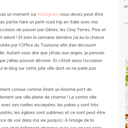
o
epuis un moment sur
Instagram
, vous devez peut-être
is partie faire un petit road trip en Italie avec ma
’occasion de passer par Gênes, les Cinq Terres, Pise et
t adoré ! Et bien la semaine dernière j’ai eu la chance
vitée par l’Office du Tourisme afin d’en découvrir
lle. Autant vous dire que j’étais aux anges, je pensais
e j’allais pouvoir dévorer. Et c’était aussi l’occasion
r le blog sur cette jolie ville dont on ne parle pas
alement connue comme étant un énorme port de
ment une ville pleine de charme ! Le centre ville
avec ses ruelles escarpées, les palais y sont très
isités, les églises sont sublimes et ce sont peut-être
nce de voir dans ma vie jusqu’ici. À l’image de la
son style tellement atypique avec ses rayure noire