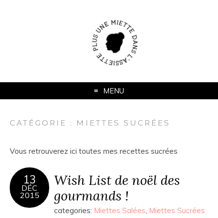
MENU
CATÉGORIE :
MIETTES SUCRÉES
Vous retrouverez ici toutes mes recettes sucrées
Wish List de noël des
13
DÉC
gourmands !
2015
categories:
Miettes Salées
,
Miettes Sucrées