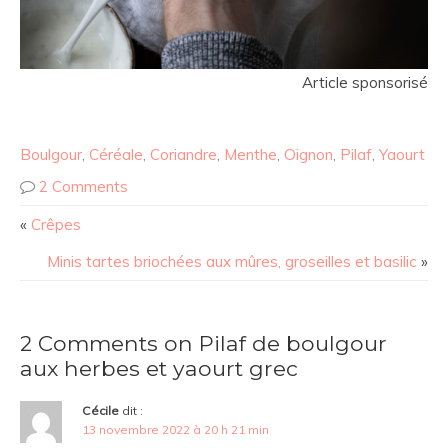
Article sponsorisé
Boulgour
,
Céréale
,
Coriandre
,
Menthe
,
Oignon
,
Pilaf
,
Yaourt
2 Comments
«
Crêpes
Minis tartes briochées aux mûres, groseilles et basilic
»
2 Comments on Pilaf de boulgour
aux herbes et yaourt grec
Cécile
dit :
13 novembre 2022 à 20 h 21 min