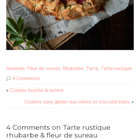
Amande
,
Fleur de sureau
,
Rhubarbe
,
Tarte
,
Tarte rustique
4 Comments
«
Cookies hojicha & avoine
Cookies sans gluten aux mûres et chocolat blanc
»
4 Comments on Tarte rustique
rhubarbe & fleur de sureau